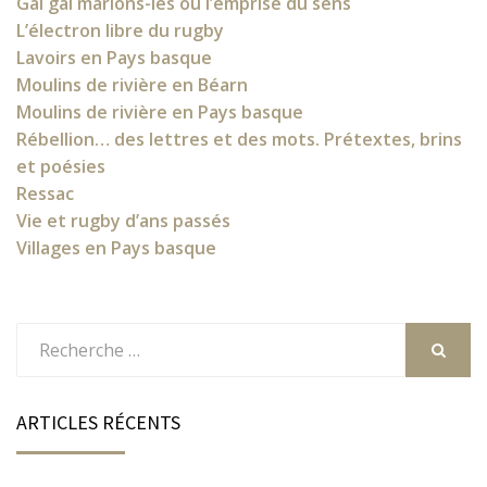
Gai gai marions-les ou l’emprise du sens
L’électron libre du rugby
Lavoirs en Pays basque
Moulins de rivière en Béarn
Moulins de rivière en Pays basque
Rébellion… des lettres et des mots. Prétextes, brins
et poésies
Ressac
Vie et rugby d’ans passés
Villages en Pays basque
Rechercher
:
RECHER
ARTICLES RÉCENTS