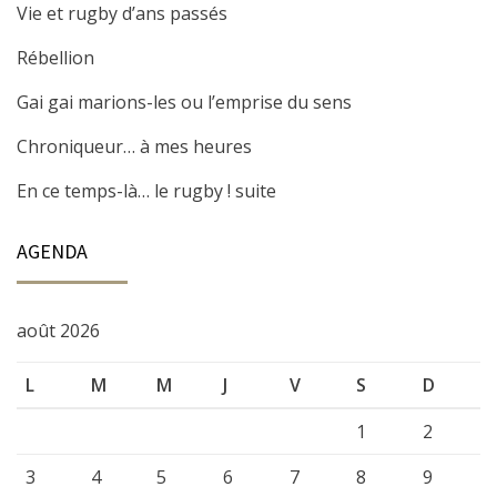
Vie et rugby d’ans passés
Rébellion
Gai gai marions-les ou l’emprise du sens
Chroniqueur… à mes heures
En ce temps-là… le rugby ! suite
AGENDA
août 2026
L
M
M
J
V
S
D
1
2
3
4
5
6
7
8
9