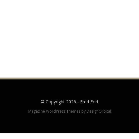
© Copyright 2026 -
Fred Fort
Magazine WordPress Themes
by DesignOrbital