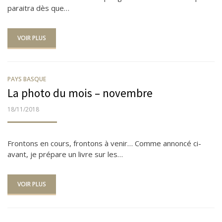
paraitra dès que…
VOIR PLUS
PAYS BASQUE
La photo du mois – novembre
PUBLIÉ
18/11/2018
LE
Frontons en cours, frontons à venir… Comme annoncé ci-
avant, je prépare un livre sur les…
VOIR PLUS