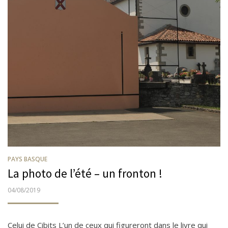
PAYS BASQUE
La photo de l’été – un fronton !
PUBLIÉ
04/08/2019
LE
Celui de Cibits L’un de ceux qui figureront dans le livre qui