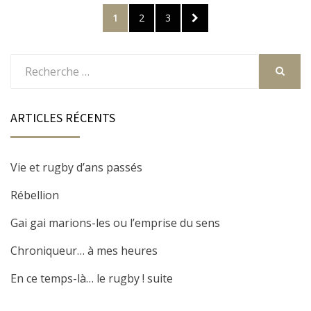
Navigation
PAGE
1
PAGE
2
PAGE
3
SUIVANTE
des
articles
Rechercher
:
RECHER
ARTICLES RÉCENTS
Vie et rugby d’ans passés
Rébellion
Gai gai marions-les ou l’emprise du sens
Chroniqueur… à mes heures
En ce temps-là… le rugby ! suite