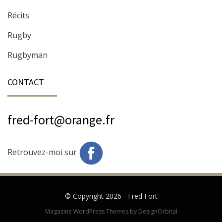
Récits
Rugby
Rugbyman
CONTACT
fred-fort@orange.fr
Retrouvez-moi sur
© Copyright 2026 -
Fred Fort
Magazine WordPress Themes
by DesignOrbital