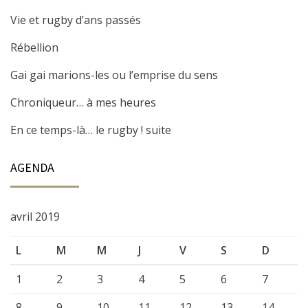
Vie et rugby d’ans passés
Rébellion
Gai gai marions-les ou l’emprise du sens
Chroniqueur… à mes heures
En ce temps-là… le rugby ! suite
AGENDA
avril 2019
L
M
M
J
V
S
D
1
2
3
4
5
6
7
8
9
10
11
12
13
14