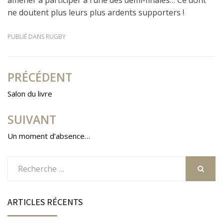
amener à participer à l’une des demi-finales… Ce dont
ne doutent plus leurs plus ardents supporters !
PUBLIÉ DANS
RUGBY
PRÉCÉDENT
Navigation
de
Salon du livre
l’article
SUIVANT
Un moment d’absence…
Rechercher
:
RECHER
ARTICLES RÉCENTS