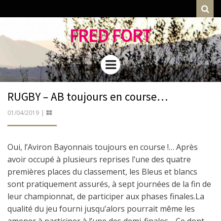
Rec
FRED FORT
Menu
RUGBY – AB toujours en course…
PUBLIÉ
01/04/2019
GALERIE
LE
Oui, l’Aviron Bayonnais toujours en course !… Après
avoir occupé à plusieurs reprises l’une des quatre
premières places du classement, les Bleus et blancs
sont pratiquement assurés, à sept journées de la fin de
leur championnat, de participer aux phases finales.
La
qualité du jeu fourni jusqu’alors pourrait même les