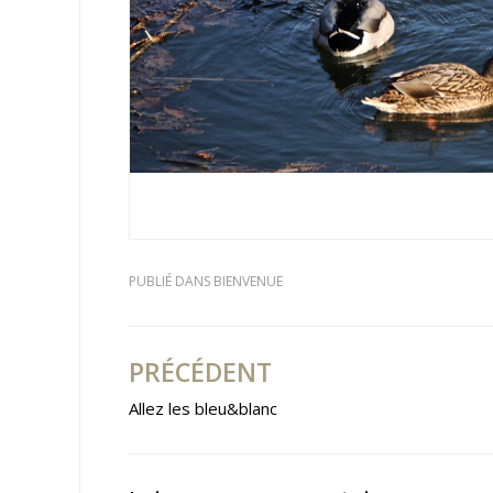
PUBLIÉ DANS
BIENVENUE
PRÉCÉDENT
Navigation
Allez les bleu&blanc
de
l’article