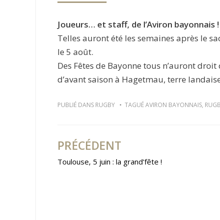
Joueurs… et staff, de l’Aviron bayonnais !
Telles auront été les semaines après le sa
le 5 août.
Des Fêtes de Bayonne tous n’auront droit q
d’avant saison à Hagetmau, terre landaise
PUBLIÉ DANS
RUGBY
TAGUÉ
AVIRON BAYONNAIS
,
RUG
PRÉCÉDENT
Navigation
Toulouse, 5 juin : la grand’fête !
de
l’article