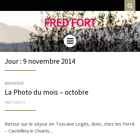
Rec
FRED FORT
Menu
Jour : 9 novembre 2014
BIENVENUE
La Photo du mois – octobre
PUBLIÉ
09/11/2014
LE
Retour sur le séjour en Toscane Logés, donc, chez les Ferré
– Castellina in Chianti,…