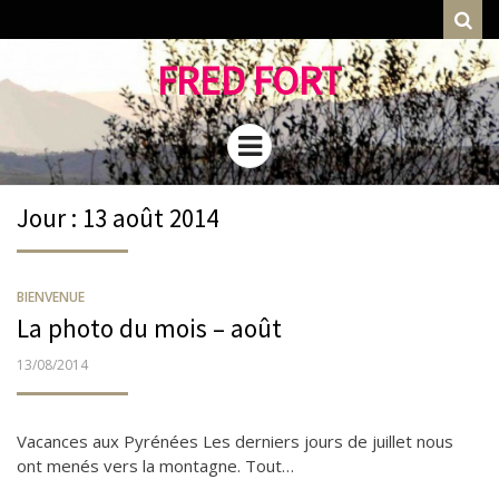
Rec
FRED FORT
Menu
Jour : 13 août 2014
BIENVENUE
La photo du mois – août
PUBLIÉ
13/08/2014
LE
Vacances aux Pyrénées Les derniers jours de juillet nous
ont menés vers la montagne. Tout…