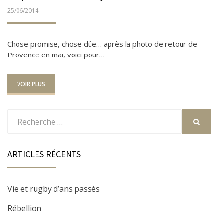
PUBLIÉ
25/06/2014
LE
Chose promise, chose dûe… après la photo de retour de
Provence en mai, voici pour…
VOIR PLUS
Rechercher
:
RECHER
ARTICLES RÉCENTS
Vie et rugby d’ans passés
Rébellion