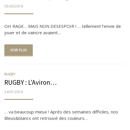
PUBLIÉ
05/03/2018
LE
OH RAGE… MAIS NON DESESPOIR ! … tellement l’envie de
jouer et de vaincre avaient…
VOIR PLUS
RUGBY
RUGBY : L’Aviron…
PUBLIÉ
24/01/2018
LE
… va beaucoup mieux ! Après des semaines difficiles, nos
Bleus&blancs ont retrouvé des couleurs…