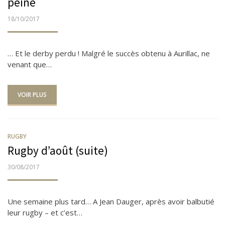
peine
PUBLIÉ
18/10/2017
LE
… Et le derby perdu ! Malgré le succès obtenu à Aurillac, ne
venant que…
VOIR PLUS
RUGBY
Rugby d’août (suite)
PUBLIÉ
30/08/2017
LE
Une semaine plus tard… A Jean Dauger, après avoir balbutié
leur rugby – et c’est…