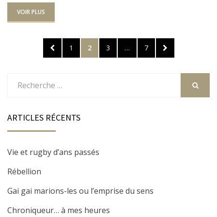
VOIR PLUS
Navigation
PRÉCÉDENTE
PAGE
1
PAGE
2
PAGE
3
…
PAGE
7
SUIVANTE
des
articles
Rechercher
:
RECHER
ARTICLES RÉCENTS
Vie et rugby d’ans passés
Rébellion
Gai gai marions-les ou l’emprise du sens
Chroniqueur… à mes heures