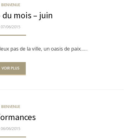
BIENVENUE
 du mois – juin
PUBLIÉ
07/06/2015
LE
deux pas de la ville, un oasis de paix……
VOIR PLUS
BIENVENUE
formances
PUBLIÉ
06/06/2015
LE