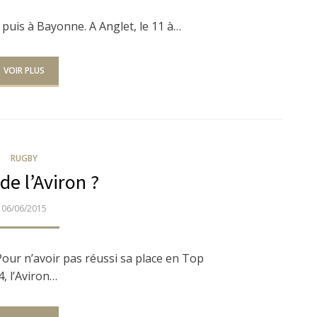
t puis à Bayonne. A Anglet, le 11 à…
VOIR PLUS
RUGBY
 de l’Aviron ?
PUBLIÉ
06/06/2015
LE
our n’avoir pas réussi sa place en Top
4, l’Aviron…