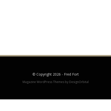
© Copyright 2026 -
Fred Fort
Magazine WordPress Themes
by DesignOrbital