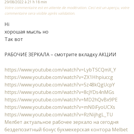
29/08/2022 à 21 h 18 min
Votre commentaire est en attente de modération. Ceci est un aperçu, votre
commentaire sera visible après validation.
Hi
хорошая мысль но
Так вот
РАБОЧИЕ ЗЕРКАЛА – смотрите вкладку АКЦИИ
https://www.youtube.com/watch?v=LybTSCQmX_Y
https://www.youtube.com/watch?v=ZX1Hhpiuccg
https://www.youtube.com/watch?v=5z48kQgUcpY
https://www.youtube.com/watch?v=8cjYDs4nMGs
https://www.youtube.com/watch?v=MD2hQvBx9PE
https://www.youtube.com/watch?v=mN0iFyoUCXs
https://www.youtube.com/watch?v=RzNijhgL_TU
Мелбет актуальное рабочее зеркало на сегодня
бездепозитный бонус букмекерская контора Melbet