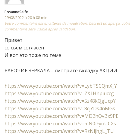
RosanneSeife
29/08/2022 à 20 h 08 min
Votre commentaire est en attente de modération. Ceci est un aperçu, votre
commentaire sera visible après validation.
Привет
со свем согласен
И вот это тоже по теме
РАБОЧИЕ ЗЕРКАЛА – смотрите вкладку АКЦИИ
https://www.youtube.com/watch?v=LybTSCQmX_Y
https://www.youtube.com/watch?v=ZX1Hhpiuccg
https://www.youtube.com/watch?v=5z48kQgUcpY
https://www.youtube.com/watch?v=8cjYDs4nMGs
https://www.youtube.com/watch?v=MD2hQvBx9PE
https://www.youtube.com/watch?v=mN0iFyoUCXs
https://www.youtube.com/watch?v=RzNijhgL_TU