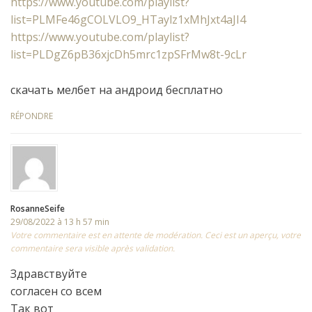
https://www.youtube.com/playlist?
list=PLMFe46gCOLVLO9_HTaylz1xMhJxt4aJI4
https://www.youtube.com/playlist?
list=PLDgZ6pB36xjcDh5mrc1zpSFrMw8t-9cLr
скачать мелбет на андроид бесплатно
RÉPONDRE
RosanneSeife
29/08/2022 à 13 h 57 min
Votre commentaire est en attente de modération. Ceci est un aperçu, votre
commentaire sera visible après validation.
Здравствуйте
согласен со всем
Так вот