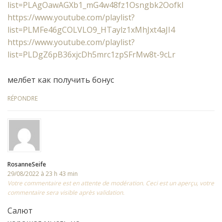
list=PLAgOawAGXb1_mG4w48fz1Osngbk2Oofkl
https://www.youtube.com/playlist?
list=PLMFe46gCOLVLO9_HTaylz1xMhJxt4aJI4
https://www.youtube.com/playlist?
list=PLDgZ6pB36xjcDh5mrc1zpSFrMw8t-9cLr
мелбет как получить бонус
RÉPONDRE
RosanneSeife
29/08/2022 à 23 h 43 min
Votre commentaire est en attente de modération. Ceci est un aperçu, votre
commentaire sera visible après validation.
Салют