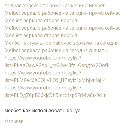
полная версия апк армения казино Melbet
Melbet зеркало рабочее на сегодня прямо сейчас
Мелбет зеркало старая версия
Melbet зеркало рабочее на сегодня прямо сейчас
Мелбет зеркало старая версия
Мелбет актуальное рабочее зеркало на сегодня
Melbet зеркало рабочее на сегодня скачать
https://www.youtube.com/playlist?
list=PLAgOawAGXb1_mG4w48fz1Osngbk2Oofkl
https://www.youtube.com/playlist?
list=PLMFe46gCOLVLO9_HTaylz1xMhJxt4aJI4
https://www.youtube.com/playlist?
list=PLDgZ6pB36xjcDh5mrc1zpSFrMw8t-9cLr
мелбет как использовать бонус
RÉPONDRE