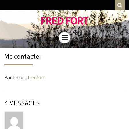
Rec
FRED FORT
Menu
Me contacter
Par Email :
fredfort
4 MESSAGES