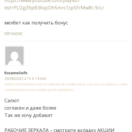
https://www.youtube.com/playlist?
list=PLDgZ6pB36xjcDh5mrc1zpSFrMw8t-9cLr
мелбет как получить бонус
RÉPONDRE
RosanneSeife
29/08/2022 à 15 h 14 min
Votre commentaire est en attente de modération. Ceci est un aperçu, votre
commentaire sera visible après validation.
Салют
согласен и даже более
Так же хочу добавит
РАБОЧИЕ ЗЕРКАЛА – смотрите вкладку АКЦИИ