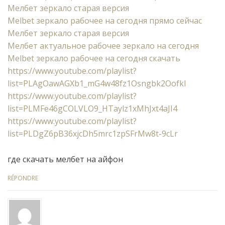
Мелбет зеркало старая версия
Melbet зеркало рабочее на сегодня прямо сейчас
Мелбет зеркало старая версия
Мелбет актуальное рабочее зеркало на сегодня
Melbet зеркало рабочее на сегодня скачать
https://www.youtube.com/playlist?
list=PLAgOawAGXb1_mG4w48fz1Osngbk2Oofkl
https://www.youtube.com/playlist?
list=PLMFe46gCOLVLO9_HTaylz1xMhJxt4aJI4
https://www.youtube.com/playlist?
list=PLDgZ6pB36xjcDh5mrc1zpSFrMw8t-9cLr
где скачать мелбет на айфон
RÉPONDRE