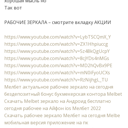
хорошая мысль но
Так вот
РАБОЧИЕ ЗЕРКАЛА – смотрите вкладку АКЦИИ
https://www.youtube.com/watch?v=LybTSCQmX_Y
https://www.youtube.com/watch?v=ZX1Hhpiuccg
https://www.youtube.com/watch?v=5z48kQgUcpY
https://www.youtube.com/watch?v=8cjYDs4nMGs
https://www.youtube.com/watch?v=MD2hQvBx9PE
https://www.youtube.com/watch?v=mN0iFyoUCXs
https://www.youtube.com/watch?v=RzNijhgL_TU
Мелбет актуальное рабочее зеркало на сегодня
бездепозитный бонус букмекерская контора Melbet
Cкачать Melbet зеркало на Андроид бесплатно
сегодня рабочее на Айфон ios Мелбет 2022
Скачать рабочее зеркало Мелбет на сегодня Melbe
мобильная версия приложение на пк