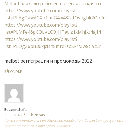
Melbet зеркало рабочее на сегодня скачать
https://www.youtube.com/playlist?
list=PLAgOawAGXb1_mG4w48fz1Osngbk2Oofkl
https://www.youtube.com/playlist?
list=PLMFe46gCOLVLO9_HTaylz1xMhJxt4aJI4
https://www.youtube.com/playlist?
list=PLDgZ6pB36xjcDh5mrc1zpSFrMw8t-9cLr
melbet регистрация и промокоды 2022
RÉPONDRE
RosanneSeife
29/08/2022 à 22 h 28 min
Votre commentaire est en attente de modération. Ceci est un aperçu, votre
commentaire sera visible après validation.