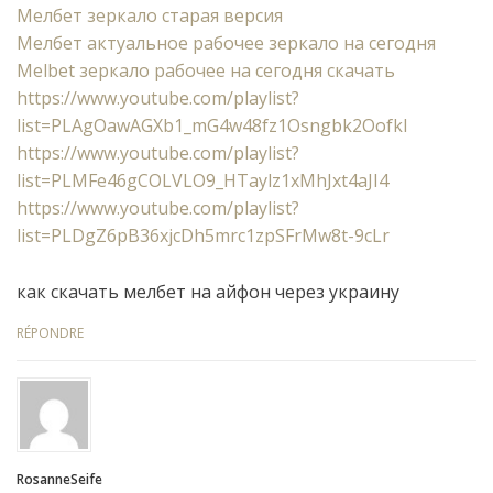
Мелбет зеркало старая версия
Мелбет актуальное рабочее зеркало на сегодня
Melbet зеркало рабочее на сегодня скачать
https://www.youtube.com/playlist?
list=PLAgOawAGXb1_mG4w48fz1Osngbk2Oofkl
https://www.youtube.com/playlist?
list=PLMFe46gCOLVLO9_HTaylz1xMhJxt4aJI4
https://www.youtube.com/playlist?
list=PLDgZ6pB36xjcDh5mrc1zpSFrMw8t-9cLr
как скачать мелбет на айфон через украину
RÉPONDRE
RosanneSeife